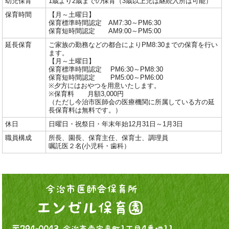
幼児保育
1歳より2歳までの保育（3歳以上児は継続入所は可能）
保育時間
【月～土曜日】
保育標準時間認定 AM7:30～PM6:30
保育短時間認定 AM9:00～PM5:00
延長保育
ご家族の勤務などの都合によりPM8:30までの保育を行い
ます。
【月～土曜日】
保育標準時間認定 PM6:30～PM8:30
保育短時間認定 PM5:00～PM6:00
※夕方にはおやつを用意いたします。
※保育料 月額3,000円
（ただし今治市医師会の医療機関に所属している方の延
長保育料は無料です。）
休日
日曜日・祝祭日・年末年始12月31日～1月3日
職員構成
所長、園長、保育主任、保育士、調理員
嘱託医２名(小児科・歯科）